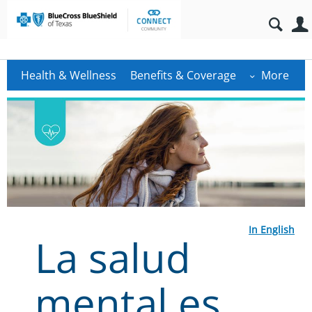
Health & Wellness
Benefits & Coverage
More
In English
La salud
mental es