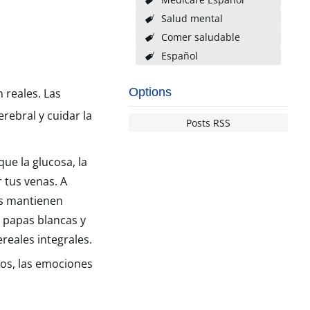
Salud mental
Comer saludable
Español
Options
 reales. Las
rebral y cuidar la
Posts RSS
ue la glucosa, la
r tus venas. A
os mantienen
s papas blancas y
ereales integrales.
los, las emociones