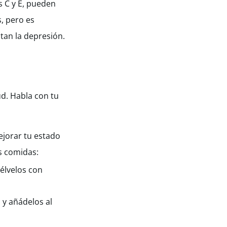
s C y E, pueden
, pero es
tan la depresión.
ud. Habla con tu
ejorar tu estado
s comidas:
élvelos con
 y añádelos al