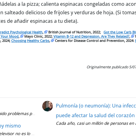
 Añádelas a la pizza; calienta espinacas congeladas como a
salteado delicioso de frijoles y verduras de hoja. (Si tomas
es de añadir espinacas a tu dieta).
edict Psychological Health
,
British Journal of Nutrition, 2022;
Got the Low Carb B
e Your Mood
,
Mayo Clinic, 2022;
Vitamin B-12 and Depression. Are They Related?
,
M
, 2024;
Choosing Healthy Carbs
,
Centers for Disease Control and Prevention, 2024:
Originalmente publicado 5/0
Pulmonía (o neumonía): Una infec
nido problemas para respirar sabe lo aterradora que puede ser la expe
puede afectar la salud del corazón
Cada año, casi un millón de personas en E
hoy mismo
levisor no es lo mejor para la mente o el cuerpo. Desconéctese y relájes