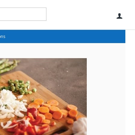
Use
ons