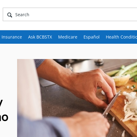
 Insurance
Ask BCBSTX
Medicare
Español
Health Conditi
y
mo