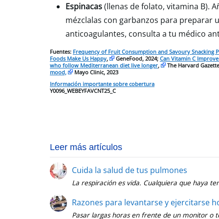
Espinacas
(llenas de folato, vitamina B).
mézclalas con garbanzos para preparar un 
anticoagulantes, consulta a tu médico ant
Fuentes:
Frequency of Fruit Consumption and Savoury Snacking Pr
Foods Make Us Happy
,
GeneFood, 2024;
Can Vitamin C Improv
who follow Mediterranean diet live longer
,
The Harvard Gazette
mood,
Mayo Clinic, 2023
Información importante sobre cobertura
Y0096_WEBEYFAVCNT25_C
Leer más artículos
Cuida la salud de tus pulmones
La respiración es vida. Cualquiera que haya te
Razones para levantarse y ejercitarse 
Pasar largas horas en frente de un monitor o te