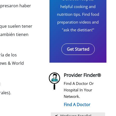
expresaron haber
helpful cooking and
nutrition tips. Find food
preparation videos and
que suelen tener
"ask the dietitian!"
 también tienen
Get Started
ía de los
 News & World
Provider Finder®
:
Find A Doctor Or
Hospital In Your
ales).
Network.
Find A Doctor
Medicare Español