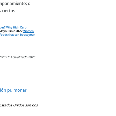
compañamiento; o
 ciertos
lues? Why High Carb
ayo Clinic,2025;
Women
Foods that can boost your
7/2021; Actualizado 2025
ción pulmonar
riencia. A veces la gente piensa que los problemas respiratorios son 
stados Unidos son hospitalizadas por pulmonía. Además de dificultar la 
e. ¡Póngase los tenis y haga ejercicio! Con solo 150 minutos de activid