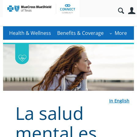
Health & Wellness
Benefits & Coverage
More
In English
La salud
mental es