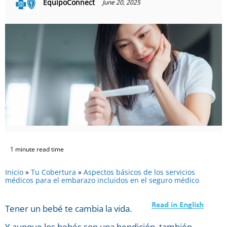
EquipoConnect
June 20, 2025
1 minute read time
Inicio
»
Tu Cobertura
»
Aspectos básicos de los servicios
médicos para el embarazo incluidos en el seguro médico
Tener un bebé te cambia la vida.
Y aunque los bebés son una bendición, también