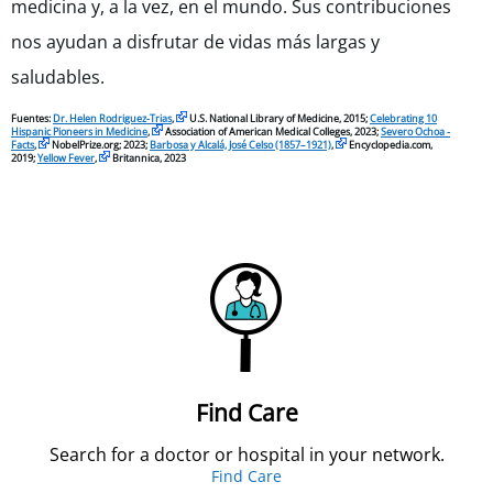
medicina y, a la vez, en el mundo. Sus contribuciones
nos ayudan a disfrutar de vidas más largas y
saludables.
Fuentes:
Dr. Helen Rodriguez-Trias
,
U.S. National Library of Medicine, 2015;
Celebrating 10
Hispanic Pioneers in Medicine
,
Association of American Medical Colleges, 2023;
Severo Ochoa -
Facts
,
NobelPrize.org; 2023;
Barbosa y Alcalá, José Celso (1857–1921)
,
Encyclopedia.com,
2019;
Yellow Fever
,
Britannica, 2023
Find Care
Search for a doctor or hospital in your network.
Find Care