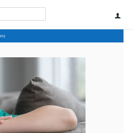
Use
ons