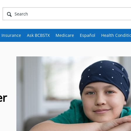
 Insurance
Ask BCBSTX
Medicare
Español
Health Conditi
er