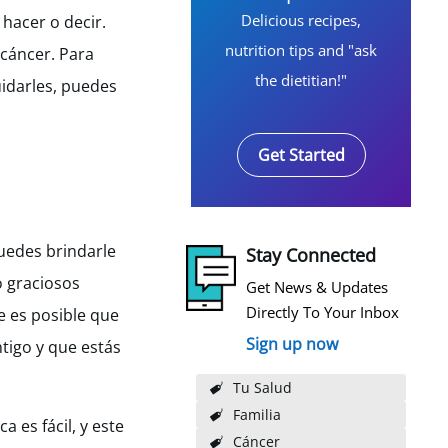
Delicious recipes,
hacer o decir.
nutrition tips and "ask
 cáncer. Para
the dietitian!"
idarles, puedes
Get Started
puedes brindarle
Stay Connected
o graciosos
Get News & Updates
Directly To Your Inbox
e es posible que
Sign up now
ntigo y que estás
Tu Salud
Familia
a es fácil, y este
Cáncer