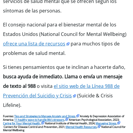
servicios de salud mental que se ofrecen según los
síntomas de las personas.
El consejo nacional para el bienestar mental de los
Estados Unidos (National Council for Mental Wellbeing)
ofrece una lista de recursos
para muchos tipos de
problemas de salud mental.
Si tienes pensamientos que te inclinan a hacerte daño,
busca ayuda de inmediato. Llama o envía un mensaje
de texto al 988
o visita
el sitio web de la Línea 988 de
Prevención del Suicidio y Crisis
(Suicide & Crisis
Lifeline).
Fuentes:
Tips and Strategies to Manage Anxiety and Stress
,
Anxiety & Depression Association of
America;
11 healthy ways to handle life’s stressors
,
American Psychological Association, 2023;
Caring for Your Mental Health
,
National Institute of Mental Health, 2024;
Managing Stress
,
Centers for Disease Control and Prevention, 2021;
Mental Health Resources
,
National Council for
Mental Wellbeing