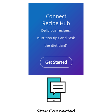
Connect
Recipe Hub
Delicious recipes,
nutrition tips and "ask
the dietitian!"
Get Started
Stay Connected