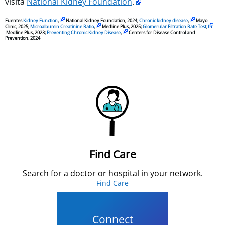
visita
National Kidney Foundation
.
Fuentes
Kidney Function
,
National Kidney Foundation, 2024;
Chronic kidney disease
,
Mayo
Clinic, 2025;
Microalbumin Creatinine Ratio
,
Medline Plus, 2025;
Glomerular Filtration Rate Test
,
Medline Plus, 2023;
Preventing Chronic Kidney Disease
,
Centers for Disease Control and
Prevention, 2024
Find Care
Search for a doctor or hospital in your network.
Find Care
Connect