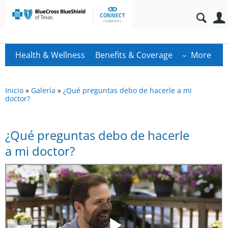
Health & Wellness
Benefits & Coverage
More
Inicio
»
Galería
»
¿Qué preguntas debo de hacerle a mi
doctor?
¿Qué preguntas debo de hacerle
a mi doctor?