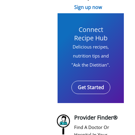
Sign up now
Connect
Recipe Hub
Delicious recipes,
nutrition tips and
"Ask the Dietitian".
Get Started
Provider Finder®
Find A Doctor Or
Hospital In Your