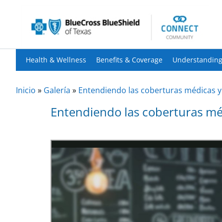
Health & Wellness
Benefits & Coverage
Understanding
Inicio
»
Galería
»
Entendiendo las coberturas médicas y
Entendiendo las coberturas méd