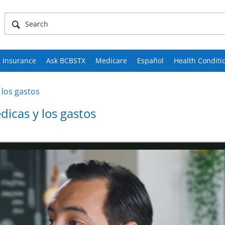
 Insurance
Ask BCBSTX
Medicare
Español
Health Conditi
 los gastos
icas y los gastos