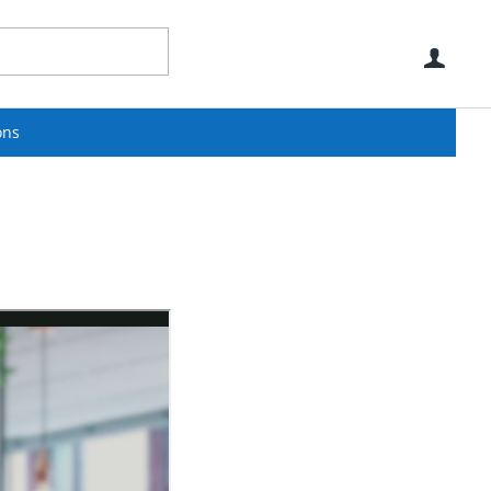
Use
ons