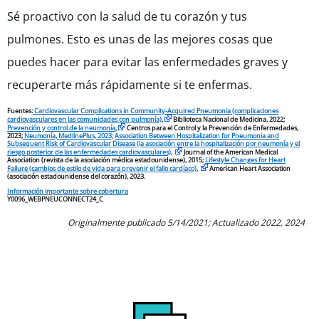
Sé proactivo con la salud de tu corazón y tus
pulmones. Esto es unas de las mejores cosas que
puedes hacer para evitar las enfermedades graves y
recuperarte más rápidamente si te enfermas.
Fuentes:
Cardiovascular Complications in Community-Acquired Pneumonia (complicaciones
cardiovasculares en las comunidades con pulmonía)
,
Biblioteca Nacional de Medicina, 2022;
Prevención y control de la neumonía
,
Centros para el Control y la Prevención de Enfermedades,
2023;
Neumonía, MedlinePlus, 2023;
Association Between Hospitalization for Pneumonia and
Subsequent Risk of Cardiovascular Disease (la asociación entre la hospitalización por neumonía y el
riesgo posterior de las enfermedades cardiovasculares)
,
Journal of the American Medical
Association (revista de la asociación médica estadounidense), 2015;
Lifestyle Changes for Heart
Failure (cambios de estilo de vida para prevenir el fallo cardíaco)
,
American Heart Association
(asociación estadounidense del corazón), 2023.
Información importante sobre cobertura
Y0096_WEBPNEUCONNECT24_C
Originalmente publicado 5/14/2021; Actualizado 2022, 2024