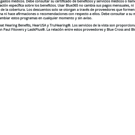
astos médicos. Debe consultar su certificado de beneficios y servicios médicos o llam
ción específica sobre los beneficios. Usar Blue365 no cambia sus pagos mensuales, ni l
 de la cobertura. Los descuentos solo se otorgan a través de proveedores que formen
ma ni hace afirmaciones o recomendaciones con respecto a ellos. Debe consultar a su 
 cambiar estos programas en cualquier momento y sin aviso.
reat Hearing Benefits, HearUSA y TruHearing®. Los servicios de la vista son proporcio
 Paul Fitovers y LasikPlus®. La relación entre estos proveedores y Blue Cross and Blu