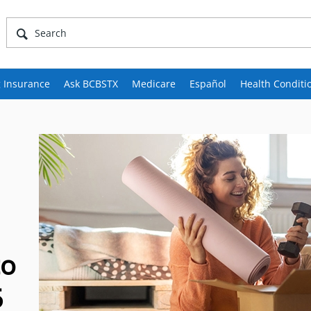
 Insurance
Ask BCBSTX
Medicare
Español
Health Conditi
to
5