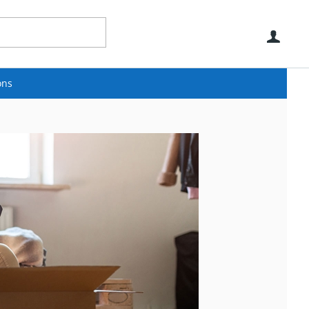
Use
ons