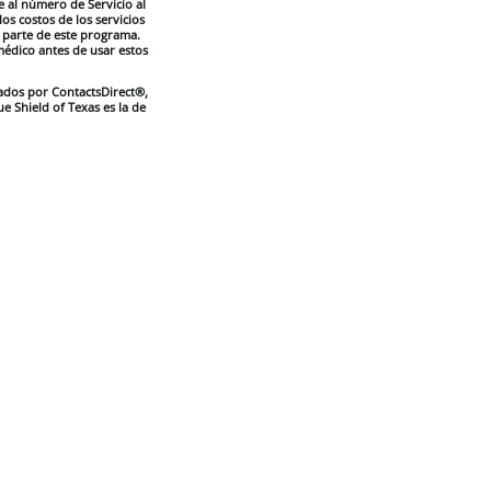
e al número de Servicio al
os costos de los servicios
 parte de este programa.
médico antes de usar estos
nados por ContactsDirect®,
e Shield of Texas es la de