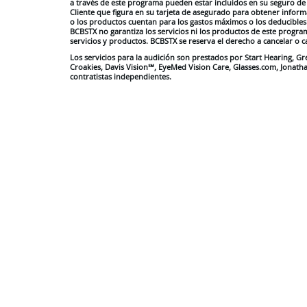
a través de este programa pueden estar incluidos en su seguro de g
Cliente que figura en su tarjeta de asegurado para obtener informa
o los productos cuentan para los gastos máximos o los deducibles
BCBSTX no garantiza los servicios ni los productos de este progra
servicios y productos. BCBSTX se reserva el derecho a cancelar o
Los servicios para la audición son prestados por Start Hearing, G
Croakies, Davis Vision℠, EyeMed Vision Care, Glasses.com, Jonathan
contratistas independientes.