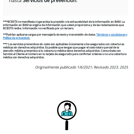
hasta
Servicios de prevención
.
***BCBSTX no manifiesta ni garantiza la precisión o la exhaustividad de la información en BAM. La
información en BAM se origina de información que usted proporciona y de las reclamaciones que
BCBSTX recibe. Información no verificada por un tercero.
**Podrían aplicarse cargos por mensajería de texto y transmisión de datos.
Términos y condiciones y
Política de privacidad
.
*** Los servicios preventivos sin costo son aplicables únicamente a los asegurados con coberturas
médicas sin derechos adquiridos. Es posible que tengas que pagar el costo total o parcial de la
atención médica preventiva si tu cobertura médica tiene derechos adquiridos. Comunícate con
Servicio al Cliente al número en tu tarjeta de asegurado para confirmar si tienes o no una cobertura
médica con derechos adquiridos.
Originalmente publicado 1/6/2021; Revisado 2023, 2025