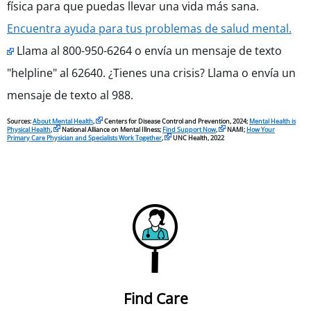
física para que puedas llevar una vida más sana.
Encuentra ayuda para tus problemas de salud mental.
Llama al 800-950-6264 o envía un mensaje de texto
"helpline" al 62640. ¿Tienes una crisis? Llama o envía un
mensaje de texto al 988.
Sources:
About Mental Health
,
Centers for Disease Control and Prevention, 2024;
Mental Health is
Physical Health
,
National Alliance on Mental Illness;
Find Support Now
,
NAMI;
How Your
Primary Care Physician and Specialists Work Together
,
UNC Health, 2022
Find Care