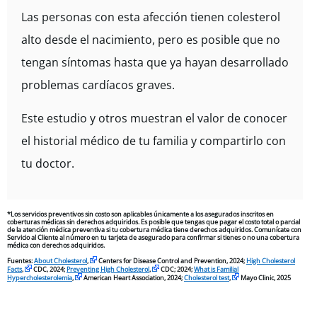
Las personas con esta afección tienen colesterol
alto desde el nacimiento, pero es posible que no
tengan síntomas hasta que ya hayan desarrollado
problemas cardíacos graves.
Este estudio y otros muestran el valor de conocer
el historial médico de tu familia y compartirlo con
tu doctor.
*Los servicios preventivos sin costo son aplicables únicamente a los asegurados inscritos en
coberturas médicas sin derechos adquiridos. Es posible que tengas que pagar el costo total o parcial
de la atención médica preventiva si tu cobertura médica tiene derechos adquiridos. Comunícate con
Servicio al Cliente al número en tu tarjeta de asegurado para confirmar si tienes o no una cobertura
médica con derechos adquiridos.
Fuentes:
About Cholesterol
,
Centers for Disease Control and Prevention, 2024;
High Cholesterol
Facts
,
CDC, 2024;
Preventing High Cholesterol
,
CDC; 2024;
What is Familial
Hypercholesterolemia
,
American Heart Association, 2024;
Cholesterol test
,
Mayo Clinic, 2025