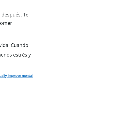
s después. Te
 comer
 vida. Cuando
menos estrés y
tually improve mental