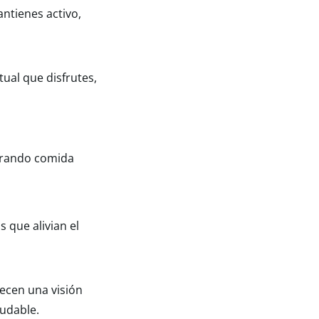
antienes activo,
ual que disfrutes,
prando comida
 que alivian el
ecen una visión
ludable.