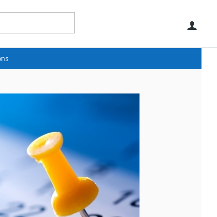
Use
ons