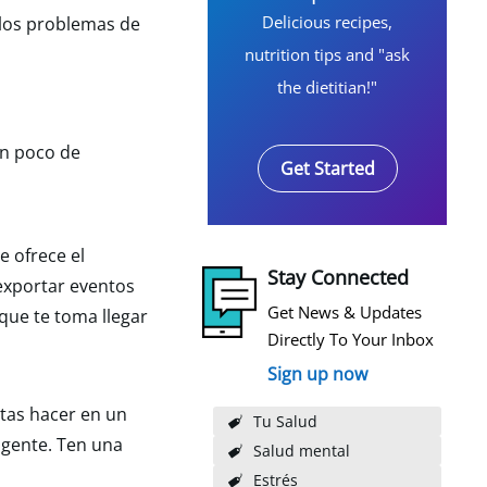
Delicious recipes,
 los problemas de
nutrition tips and "ask
the dietitian!"
un poco de
Get Started
e ofrece el
Stay Connected
exportar eventos
Get News & Updates
 que te toma llegar
Directly To Your Inbox
Sign up now
itas hacer en un
Tu Salud
igente. Ten una
Salud mental
Estrés