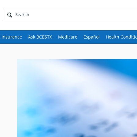
 Insurance
Ask BCBSTX
Medicare
Español
Health Conditi