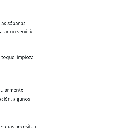
 las sábanas,
tar un servicio
e toque limpieza
egularmente
uación, algunos
ersonas necesitan