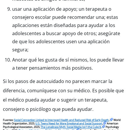
usar una aplicación de apoyo; un terapeuta o
consejero escolar puede recomendar una; estas
aplicaciones están diseñadas para ayudar a los
adolescentes a buscar apoyo de otros; asegúrate
de que los adolescentes usen una
aplicación
segura;
Anotar qué les gusta de sí mismos, los puede llevar
a tener pensamientos más positivos.
Si los pasos de autocuidado no parecen marcar la
diferencia, comuníquese con su médico. Es posible que
el médico pueda ayudar o sugerir un terapeuta,
consejero o psicólogo que pueda ayudar.
Fuentes:
Social Connection Linked to Improved Health and Reduced Risk of Early Death
,
World
Health Organization, 2025;
U.S. Teens Need for More Emotional and Social Support
,
American
Psychological Association, 2025;
The Loneliness Myth: Social Media Isn’t the Culprit
,
Psychology