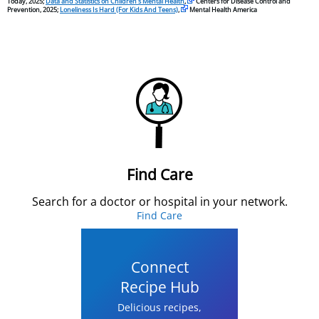
Today, 2025;
Data and Statistics on Children’s Mental Health
,
Centers for Disease Control and
Prevention, 2025;
Loneliness Is Hard (For Kids And Teens)
,
Mental Health America
Find Care
Search for a doctor or hospital in your network.
Find Care
Connect
Recipe Hub
Delicious recipes,