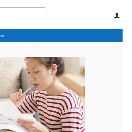
Use
ons