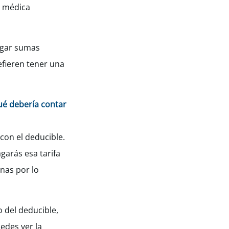
a médica
agar sumas
efieren tener una
ué debería contar
con el deducible.
garás esa tarifa
nas por lo
o del deducible,
edes ver la