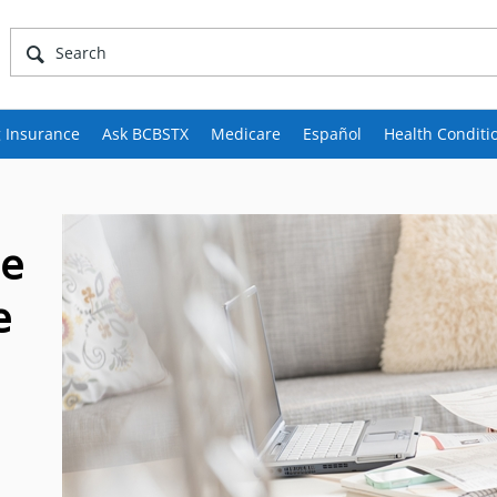
 Insurance
Ask BCBSTX
Medicare
Español
Health Conditi
ue
e