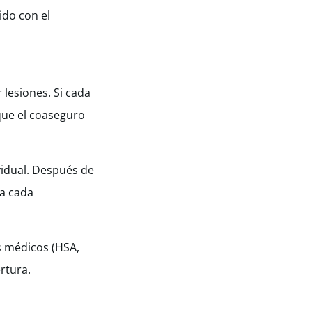
ido con el
 lesiones. Si cada
que el coaseguro
vidual. Después de
ra cada
s médicos (HSA,
rtura.