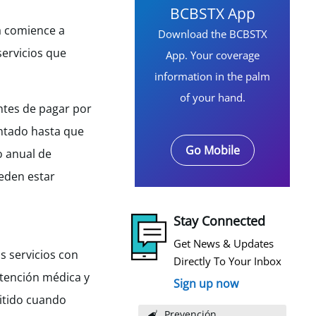
BCBSTX App
a comience a
Download the BCBSTX
servicios que
App. Your coverage
information in the palm
of your hand.
ntes de pagar por
antado hasta que
Go Mobile
o anual de
eden estar
Stay Connected
Get News & Updates
s servicios con
Directly To Your Inbox
atención médica y
Sign up now
mitido cuando
Prevención