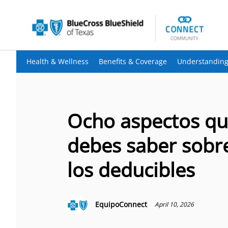
Health & Wellness
Benefits & Coverage
Understanding
Ocho aspectos q
debes saber sobr
los deducibles
EquipoConnect
April 10, 2026