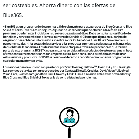
ser costeables. Ahorra dinero con las ofertas de
Blue365.
*Blue365 es un programa de descuentos válido solamente para asegurados de Blue Cross and Blue
Shield of Texas. Esto NO es un seguro. Algunos de los servicios que se ofrecen a través de este
programa pueden estar incluidos en su seguro de gastos médicos. Debe consultar su certificado de
beneficios y servicios médicos o llame al número de Servicio al Cliente que figura en su tarjeta de
asegurado para obtener información específica sobre los beneficios. Usar Blue365 no cambia sus
pagos mensuales, ni los costos de los servicios o los productos cuentan para los gastos máximos o los
deducibles de la cobertura. Los descuentos solo se otorgan a través de proveedores que formen
parte de este programa. BCBSTX no garantiza los servicios ni los productos de este programa ni hace
afirmaciones o recomendaciones con respecto a ellos. Debe consultar a su médico antes de usar
estos servicios y productos. BCBSTX se reserva el derecho a cancelar o cambiar estos programas en
cualquier momento y sin aviso.
TM
Los servicios para la audición son prestados por Start Hearing, Beltone
, HearUSA y TruHearing®.
Los servicios de la vista son proporcionados por ContactsDirect®, Croakies, Davis Vision℠, EyeMed
Vision Care, Glasses.com, Jonathan Paul Fitovers y LasikPlus®. La relación entre estos proveedores y
Blue Cross and Blue Shield of Texas es la de contratistas independientes.