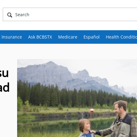
 Insurance
Ask BCBSTX
Medicare
Español
Health Conditi
su
ad