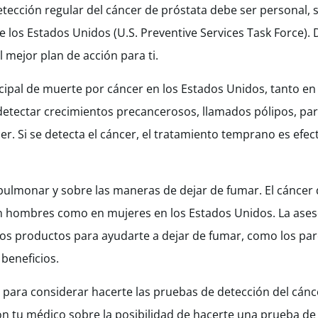
etección regular del cáncer de próstata debe ser personal, 
de los Estados Unidos (U.S. Preventive Services Task Force).
l mejor plan de acción para ti.
cipal de muerte por cáncer en los Estados Unidos, tanto 
etectar crecimientos precancerosos, llamados pólipos, pa
r. Si se detecta el cáncer, el tratamiento temprano es efec
ulmonar y sobre las maneras de dejar de fumar. El cáncer 
n hombres como en mujeres en los Estados Unidos. La aseso
Los productos para ayudarte a dejar de fumar, como los par
 beneficios.
 para considerar hacerte las pruebas de detección del cánce
con tu médico sobre la posibilidad de hacerte una prueba de