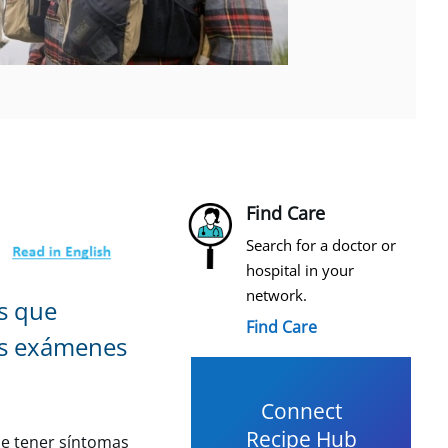
Find Care
Search for a doctor or
hospital in your
network.
es que
Find Care
Los exámenes
Connect
Recipe Hub
de tener síntomas