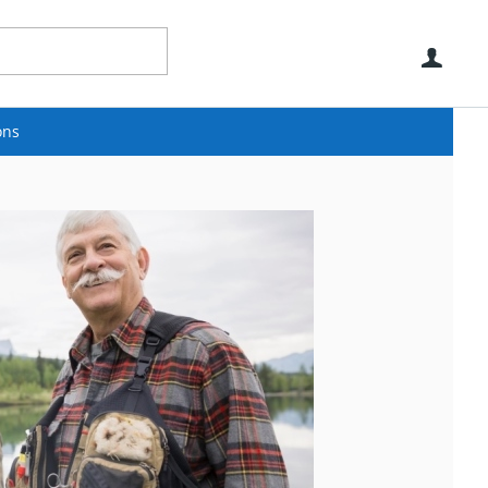
Use
ons