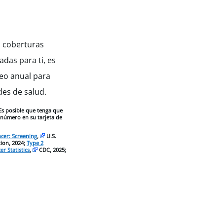
s coberturas
das para ti, es
eo anual para
des de salud.
Es posible que tenga que
l número en su tarjeta de
cer: Screening
,
U.S.
tion, 2024;
Type 2
r Statistics
,
CDC, 2025;