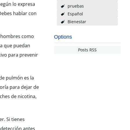
según lo expresa
pruebas
 Debes hablar con
Español
Bienestar
en hombres como
Options
ra que puedan
Posts RSS
tivo para prevenir
de pulmón es la
ría para dejar de
ches de nicotina,
r. Si tienes
 detección antes