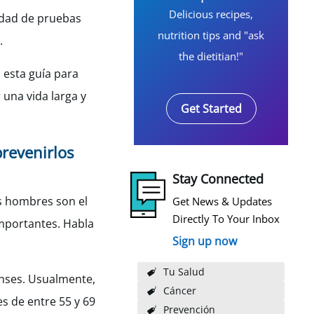
Delicious recipes,
iedad de pruebas
nutrition tips and "ask
.
the dietitian!"
 esta guía para
una vida larga y
Get Started
revenirlos
Stay Connected
s hombres son el
Get News & Updates
Directly To Your Inbox
importantes. Habla
Sign up now
Tu Salud
nses. Usualmente,
Cáncer
es de entre 55 y 69
Prevención