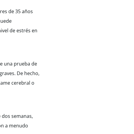
ores de 35 años
 puede
ivel de estrés en
zte una prueba de
graves. De hecho,
rame cerebral o
de dos semanas,
ión a menudo