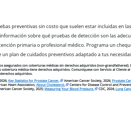
uebas preventivas sin costo que suelen estar incluidas en la
formación sobre qué pruebas de detección son las adecua
tención primaria o profesional médico. Programa un chequ
e un plan de cuidados preventivos adaptado a tus necesida
a los asegurados con coberturas médicas sin derechos adquiridos (non-grandfathered). 
 su cobertura médica tiene derechos adquiridos. Comuníquese con Servicio al Cliente a
 derechos adquiridos.
 2026;
Key Statistics for Prostate Cancer
,
American Cancer Society, 2026;
Prostate Can
ican Heart Association;
About Cholesterol
,
Centers for Disease Control and Preven
erican Cancer Society, 2025;
Measuring Your Blood Pressure
,
CDC, 2024;
Lung Cance